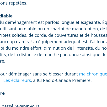
ns répétées.  
 diable
 du déménagement est parfois longue et exigeante. É
n utilisant un diable ou un chariot de manutention, de
roies solides, de corde, de couvertures et de housses
eaucoup d’amis. Un équipement adéquat est d'ailleurs
loi du moindre effort: diminution de l'intensité, du n
fs, de la distance de marche parcourue ainsi que de l
re. 
pour déménager sans se blesser durant 
ma chronique
Les éclaireurs
, à ICI Radio-Canada Première.  
ure
e passé revenir vous 