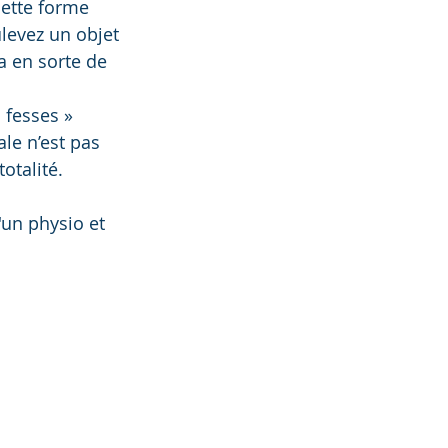
ette forme 
ulevez un objet 
a en sorte de 
 fesses » 
le n’est pas 
otalité.  
'un physio et 