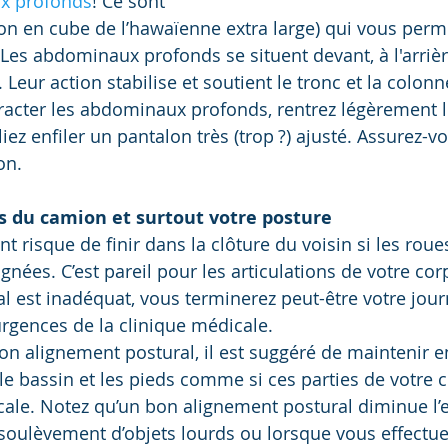
x profonds
! Ce sont 
on en cube de l’hawaïenne extra large) qui vous perm
Les abdominaux profonds se situent devant, à l'arrière
Leur action stabilise et soutient le tronc et la colonne
tracter les abdominaux profonds, rentrez légèrement 
ez enfiler un pantalon très (trop ?) ajusté. Assurez-v
on.  
es du camion et surtout votre posture
risque de finir dans la clôture du voisin si les roues
nées. C’est pareil pour les articulations de votre corps
al est inadéquat, vous terminerez peut-être votre jour
gences de la clinique médicale. 
on alignement postural, il est suggéré de maintenir en
, le bassin et les pieds comme si ces parties de votre 
cale. Notez qu’un bon alignement postural diminue l’e
soulèvement d’objets lourds ou lorsque vous effectue