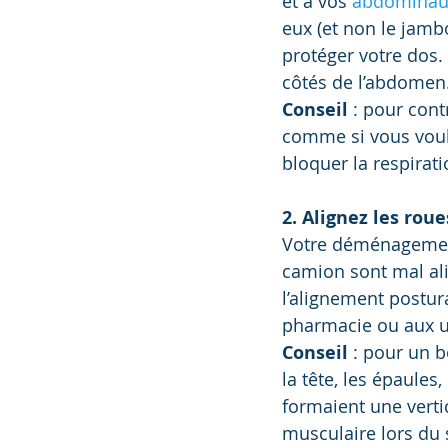
et à vos 
abdominau
eux (et non le jamb
protéger votre dos. 
côtés de l’abdomen. 
Conseil
 : pour con
comme si vous vouli
bloquer la respirati
2. Alignez les rou
Votre déménagement 
camion sont mal alig
l’alignement postur
pharmacie ou aux ur
Conseil
 : pour un b
la tête, les épaules
formaient une verti
musculaire lors du 