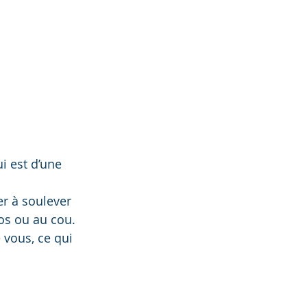
i est d’une 
r à soulever 
os ou au cou. 
 vous, ce qui 