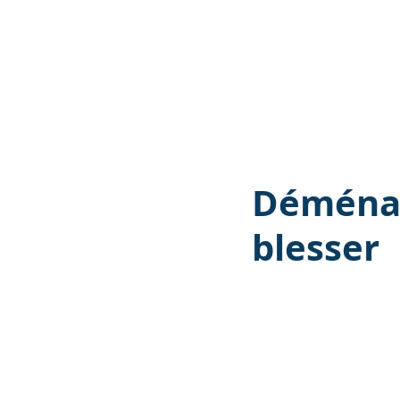
Déménag
blesser