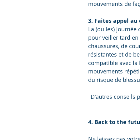
mouvements de faço
3. Faites appel au
La (ou les) journée
pour veiller tard e
chaussures, de cour
résistantes et de b
compatible avec la 
mouvements répétiti
du risque de blessu
D'autres conseils 
​4. Back to the fut
Ne laissez pas votr