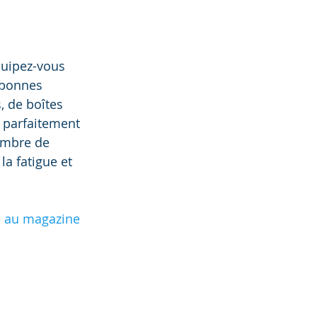
quipez-vous 
 bonnes 
, de boîtes 
 parfaitement 
ombre de 
a fatigue et 
 au magazine 