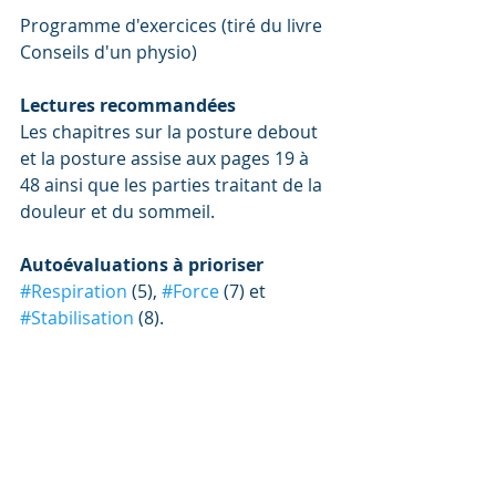
Programme d'exercices (tiré du livre 
Conseils d'un physio)
Lectures recommandées
Les chapitres sur la posture debout 
et la posture assise aux pages 19 à 
48 ainsi que les parties traitant de la 
douleur et du sommeil. 
Autoévaluations à prioriser
#Respiration
 (5), 
#Force
 (7) et 
#Stabilisation
 (8).
Exercices
Respirer: R8.
Fortifier: F5, F6, F6’ et F12. Stabiliser: 
S5, S6, S7 et S9. 