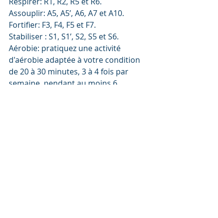
Respirer: R1, R2, R5 et R6.
Assouplir: A5, A5’, A6, A7 et A10.
Fortifier: F3, F4, F5 et F7.
Stabiliser : S1, S1’, S2, S5 et S6.   
Aérobie: pratiquez une activité 
d'aérobie adaptée à votre condition 
de 20 à 30 minutes, 3 à 4 fois par 
semaine, pendant au moins 6 
semaines. Le principe de 
progressivité doit être appliqué, 
c'est-à-dire qu'il faut augmenter 
graduellement la durée, l'intensité et 
la fréquence de l'activité selon vos 
capacités physiques. Cette activité 
peut d'ailleurs être réalisée en 
position debout, assise et même 
couchée. 
Recommandations